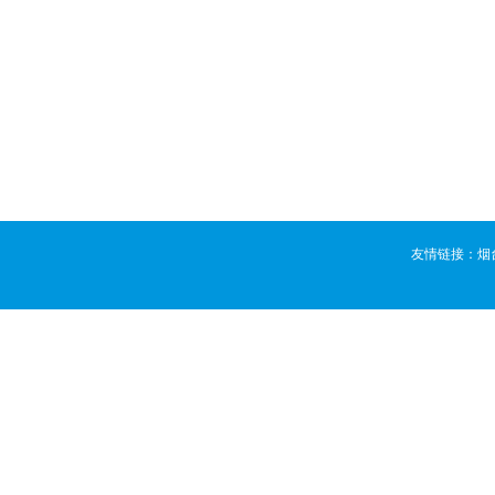
友情链接：
烟
版权所有 ©
烟台活动